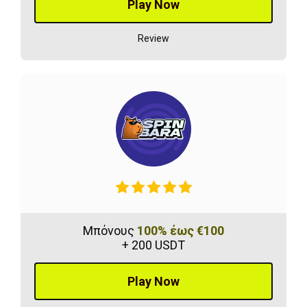
Play Now
Review
Μπόνους
100% έως €100
+ 200 USDT
Play Now