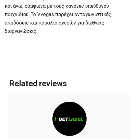
και άνω, σύμφωνα με τους κανόνες υπεύθυνου
παιχνιδιού. Το V.vegas παρέχει ανταγωνιστικές
αποδόσεις και ποικιλία αγορών για διεθνείς
διοργανώσεις.
Related reviews