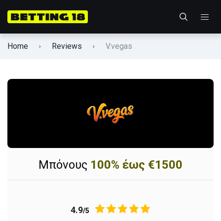
Home
Reviews
V.vegas
Μπόνους
100% έως €1500
4.9
/5