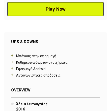
Play Now
UPS & DOWNS
Μπόνους στην εφαρμογή
Καθημερινά δωρεάν στοιχήματα
Εφαρμογή Android
Ανταγωνιστικές αποδόσεις
OVERVIEW
Άδεια λειτουργίας:
2016