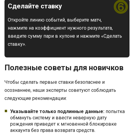
⓺
Сделайте ставку
Откройте линию событий, выберите матч,
нажмите на коэффициент нужного результата,
введите сумму пари в купоне и нажмите «Сделать
ставку».
Полезные советы для новичков
Чтобы сделать первые ставки безопаснее и
осознаннее, наши эксперты советуют соблюдать
следующие рекомендации:
Указывайте только подлинные данные:
попытка
обмануть систему и ввести неверную дату
рождения приведет к мгновенной блокировке
аккаунта без права возврата средств.