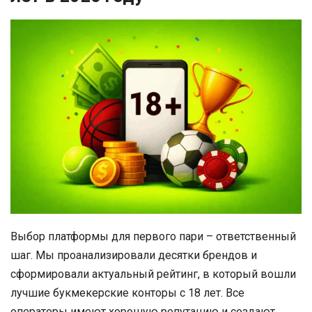
Выбор платформы для первого пари – ответственный
шаг. Мы проанализировали десятки брендов и
сформировали актуальный рейтинг, в который вошли
лучшие букмекерские конторы с 18 лет. Все
операторы имеют хорошую репутацию и создают