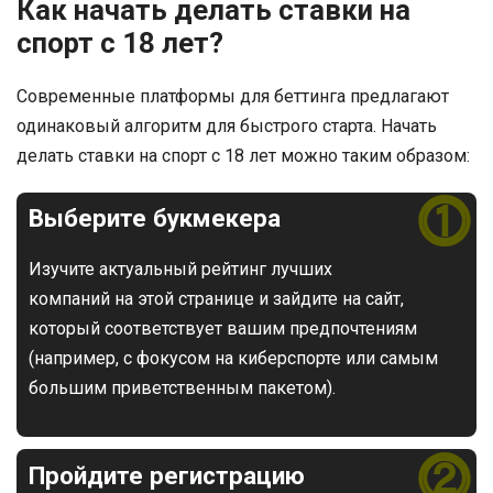
Как начать делать ставки на
спорт с 18 лет?
Современные платформы для беттинга предлагают
одинаковый алгоритм для быстрого старта. Начать
делать ставки на спорт с 18 лет можно таким образом:
⓵
Выберите букмекера
Изучите актуальный рейтинг лучших
компаний на этой странице ​​и зайдите на сайт,
который соответствует вашим предпочтениям
(например, с фокусом на киберспорте или самым
большим приветственным пакетом).
⓶
Пройдите регистрацию