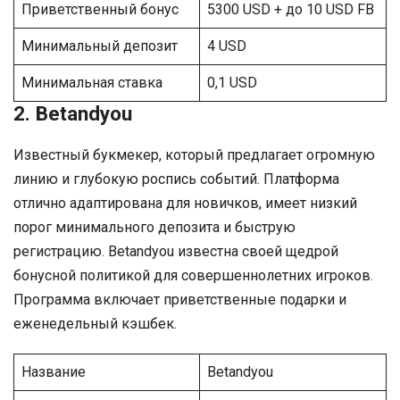
Приветственный бонус
5300 USD + до 10 USD FB
Минимальный депозит
4 USD
Минимальная ставка
0,1 USD
2. Betandyou
Известный букмекер, который предлагает огромную
линию и глубокую роспись событий. Платформа
отлично адаптирована для новичков, имеет низкий
порог минимального депозита и быструю
регистрацию. Betandyou известна своей щедрой
бонусной политикой для совершеннолетних игроков.
Программа включает приветственные подарки и
еженедельный кэшбек.
Название
Betandyou