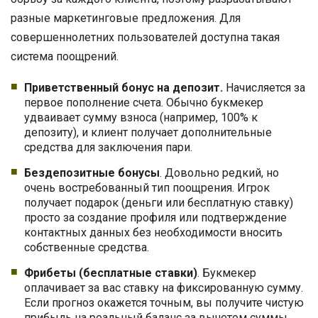
разные маркетинговые предложения. Для
совершеннолетних пользователей доступна такая
система поощрений.
Приветственный бонус на депозит.
Начисляется за
первое пополнение счета. Обычно букмекер
удваивает сумму взноса (например, 100% к
депозиту), и клиент получает дополнительные
средства для заключения пари.
Бездепозитные бонусы
. Довольно редкий, но
очень востребованный тип поощрения. Игрок
получает подарок (деньги или бесплатную ставку)
просто за создание профиля или подтверждение
контактных данных без необходимости вносить
собственные средства.
Фрибеты (бесплатные ставки)
. Букмекер
оплачивает за вас ставку на фиксированную сумму.
Если прогноз окажется точным, вы получите чистую
прибыль на реальный баланс за вычетом суммы