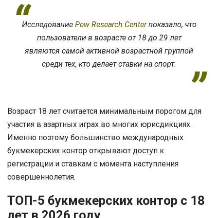
Исследование
Pew Research Center
показало, что
пользователи в возрасте от 18 до 29 лет
являются самой активной возрастной группой
среди тех, кто делает ставки на спорт.
Возраст 18 лет считается минимальным порогом для
участия в азартных играх во многих юрисдикциях.
Именно поэтому большинство международных
букмекерских контор открывают доступ к
регистрации и ставкам с момента наступления
совершеннолетия.
ТОП-5 букмекерских контор с 18
лет в 2026 году