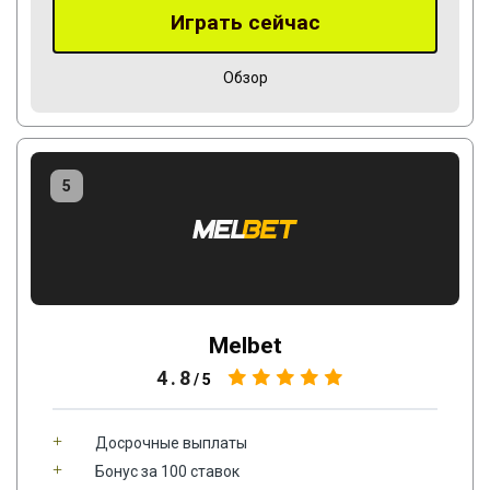
Играть сейчас
Обзор
Melbet
4.8
/5
Досрочные выплаты
Бонус за 100 ставок