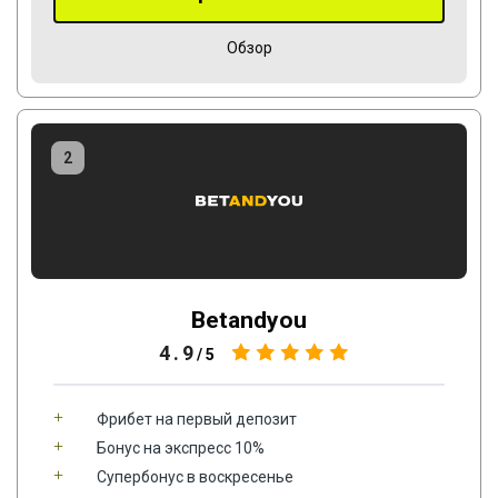
Обзор
Betandyou
4.9
/5
Фрибет на первый депозит
Бонус на экспресс 10%
Супербонус в воскресенье