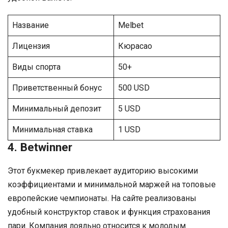
Название
Melbet
Лицензия
Кюрасао
Виды спорта
50+
Приветственный бонус
500 USD
Минимальный депозит
5 USD
Минимальная ставка
1 USD
4. Betwinner
Этот букмекер привлекает аудиторию высокими
коэффициентами и минимальной маржей на топовые
европейские чемпионаты. На сайте реализованы
удобный конструктор ставок и функция страхования
пари. Компания лояльно относится к молодым