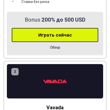
Ставки без риска
Bonus
200% до 500 USD
Играть сейчас
Обзор
Vavada