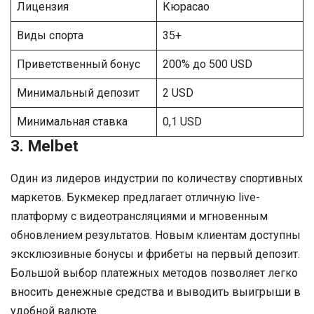
Лицензия
Кюрасао
Виды спорта
35+
Приветственный бонус
200% до 500 USD
Минимальный депозит
2 USD
Минимальная ставка
0,1 USD
3. Melbet
Один из лидеров индустрии по количеству спортивных
маркетов. Букмекер предлагает отличную live-
платформу с видеотрансляциями и мгновенным
обновлением результатов. Новым клиентам доступны
эксклюзивные бонусы и фрибеты на первый депозит.
Большой выбор платежных методов позволяет легко
вносить денежные средства и выводить выигрыши в
удобной валюте.