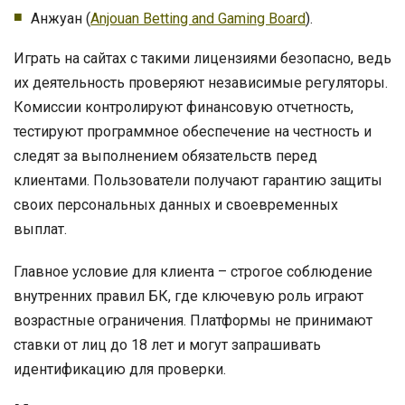
Анжуан (
Anjouan Betting and Gaming Board
).
Играть на сайтах с такими лицензиями безопасно, ведь
их деятельность проверяют независимые регуляторы.
Комиссии контролируют финансовую отчетность,
тестируют программное обеспечение на честность и
следят за выполнением обязательств перед
клиентами. Пользователи получают гарантию защиты
своих персональных данных и своевременных
выплат.
Главное условие для клиента – строгое соблюдение
внутренних правил БК, где ключевую роль играют
возрастные ограничения. Платформы не принимают
ставки от лиц до 18 лет и могут запрашивать
идентификацию для проверки.