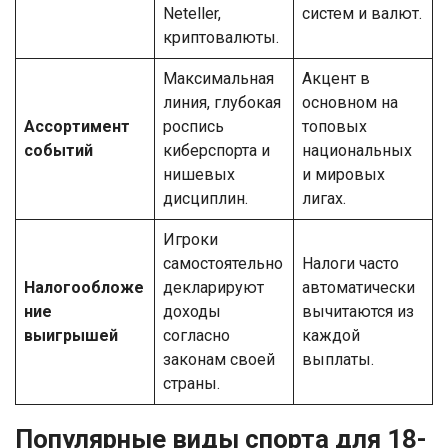
Neteller,
систем и валют.
криптовалюты.
Максимальная
Акцент в
линия, глубокая
основном на
Ассортимент
роспись
топовых
событий
киберспорта и
национальных
нишевых
и мировых
дисциплин.
лигах.
Игроки
самостоятельно
Налоги часто
Налогообложе
декларируют
автоматически
ние
доходы
вычитаются из
выигрышей
согласно
каждой
законам своей
выплаты.
страны.
Популярные виды спорта для 18-