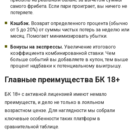
самого фрибета. Если пари проиграет, вы ничего не
потеряете.
Кэшбэк.
Возврат определенного процента (обычно
от 5 до 20%) от суммы чистых потерь за неделю или
месяц. Помогает минимизировать убытки.
Бонусы на экспрессы.
Увеличение итогового
коэффициента комбинированной ставки. Чем
больше событий вы добавляете в купон, тем выше
процент надбавки к потенциальному выигрышу.
Главные преимущества БК 18+
БК 18+ с активной лицензией имеют немало
преимуществ, и дело не только в лояльном
возрастном цензе. Для наглядности мы собрали
ключевые особенности таких платформ в
сравнительной таблице.