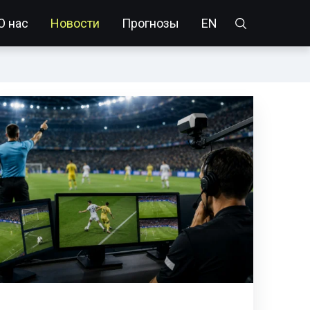
О нас
Новости
Прогнозы
EN