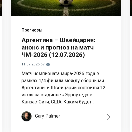
Прогнозы
Аргентина – Швейцария:
анонс и прогноз на матч
ЧМ-2026 (12.07.2026)
11.07.2026
67
Матч чемпионата мира-2026 года в
рамках 1/4 финала между сборными
Аргентины и Швейцарии состоится 12
июля на стадионе «Эрроухед» в
Канзас-Сити, США. Каким будет…
Gary Palmer