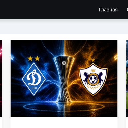
Главная