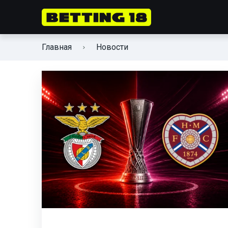
Главная
Новости