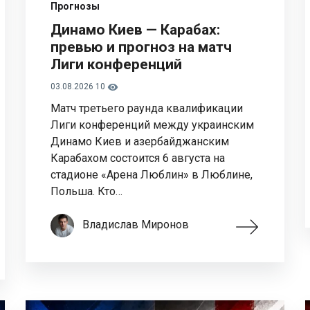
Прогнозы
Динамо Киев — Карабах:
превью и прогноз на матч
Лиги конференций
03.08.2026
10
Матч третьего раунда квалификации
Лиги конференций между украинским
Динамо Киев и азербайджанским
Карабахом состоится 6 августа на
стадионе «Арена Люблин» в Люблине,
Польша. Кто…
Владислав Миронов