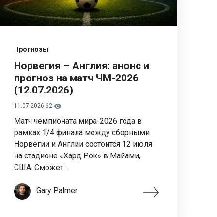
Прогнозы
Норвегия – Англия: анонс и
прогноз на матч ЧМ-2026
(12.07.2026)
11.07.2026
62
Матч чемпионата мира-2026 года в
рамках 1/4 финала между сборными
Норвегии и Англии состоится 12 июля
на стадионе «Хард Рок» в Майами,
США. Сможет…
Gary Palmer