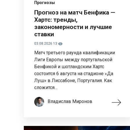
Прогнозы
Прогноз на матч Бенфика —
Хартс: тренды,
закономерности и лучшие
ставки
03.08.2026
13
Матч третьего раунда квалификации
Лиги Европы между португальской
Бенфикой и шотландским Хартс
состоится 6 августа на стадионе «Да
Луш» в Лиссабоне, Португалия. Как
сложится…
Владислав Миронов