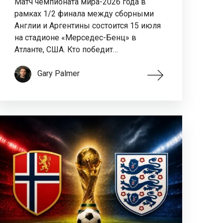
Матч чемпионата мира-2026 года в
рамках 1/2 финала между сборными
Англии и Аргентины состоится 15 июля
на стадионе «Мерседес-Бенц» в
Атланте, США. Кто победит…
Gary Palmer