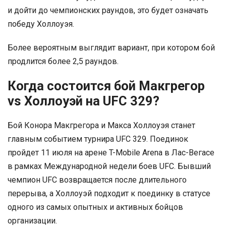
и дойти до чемпионских раундов, это будет означать
победу Холлоуэя.
Более вероятным выглядит вариант, при котором бой
продлится более 2,5 раундов.
Когда состоится бой Макгрегор
vs Холлоуэй на UFC 329?
Бой Конора Макгрегора и Макса Холлоуэя станет
главным событием турнира UFC 329. Поединок
пройдет 11 июля на арене T-Mobile Arena в Лас-Вегасе
в рамках Международной недели боев UFC. Бывший
чемпион UFC возвращается после длительного
перерыва, а Холлоуэй подходит к поединку в статусе
одного из самых опытных и активных бойцов
организации.