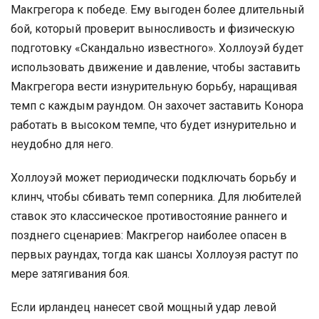
Макгрегора к победе. Ему выгоден более длительный
бой, который проверит выносливость и физическую
подготовку «Скандально известного». Холлоуэй будет
использовать движение и давление, чтобы заставить
Макгрегора вести изнурительную борьбу, наращивая
темп с каждым раундом. Он захочет заставить Конора
работать в высоком темпе, что будет изнурительно и
неудобно для него.
Холлоуэй может периодически подключать борьбу и
клинч, чтобы сбивать темп соперника. Для любителей
ставок это классическое противостояние раннего и
позднего сценариев: Макгрегор наиболее опасен в
первых раундах, тогда как шансы Холлоуэя растут по
мере затягивания боя.
Если ирландец нанесет свой мощный удар левой