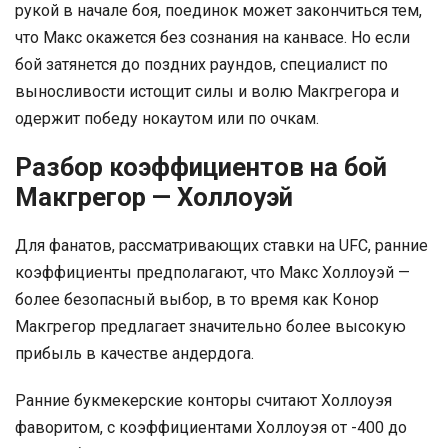
рукой в ​​начале боя, поединок может закончиться тем,
что Макс окажется без сознания на канвасе. Но если
бой затянется до поздних раундов, специалист по
выносливости истощит силы и волю Макгрегора и
одержит победу нокаутом или по очкам.
Разбор коэффициентов на бой
Макгрегор — Холлоуэй
Для фанатов, рассматривающих ставки на UFC, ранние
коэффициенты предполагают, что Макс Холлоуэй —
более безопасный выбор, в то время как Конор
Макгрегор предлагает значительно более высокую
прибыль в качестве андердога.
Ранние букмекерские конторы считают Холлоуэя
фаворитом, с коэффициентами Холлоуэя от -400 до