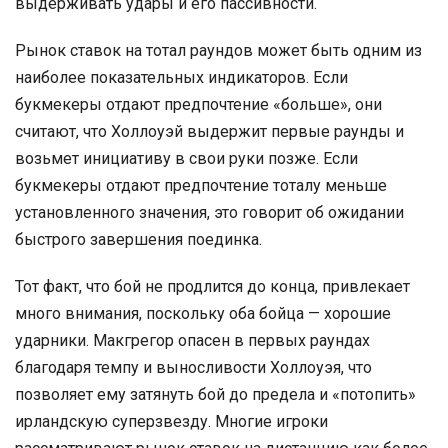
выдерживать удары и его пассивности.
Рынок ставок на тотал раундов может быть одним из
наиболее показательных индикаторов. Если
букмекеры отдают предпочтение «больше», они
считают, что Холлоуэй выдержит первые раунды и
возьмет инициативу в свои руки позже. Если
букмекеры отдают предпочтение тоталу меньше
установленного значения, это говорит об ожидании
быстрого завершения поединка.
Тот факт, что бой не продлится до конца, привлекает
много внимания, поскольку оба бойца — хорошие
ударники. Макгрегор опасен в первых раундах
благодаря темпу и выносливости Холлоуэя, что
позволяет ему затянуть бой до предела и «потопить»
ирландскую суперзвезду. Многие игроки