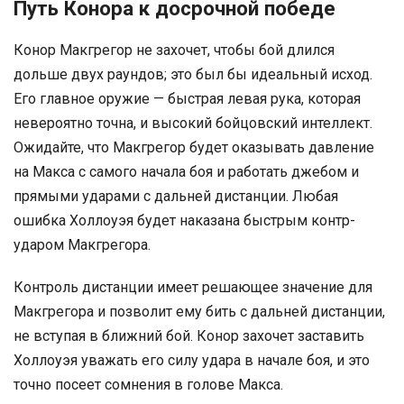
Путь Конора к досрочной победе
Конор Макгрегор не захочет, чтобы бой длился
дольше двух раундов; это был бы идеальный исход.
Его главное оружие — быстрая левая рука, которая
невероятно точна, и высокий бойцовский интеллект.
Ожидайте, что Макгрегор будет оказывать давление
на Макса с самого начала боя и работать джебом и
прямыми ударами с дальней дистанции. Любая
ошибка Холлоуэя будет наказана быстрым контр-
ударом Макгрегора.
Контроль дистанции имеет решающее значение для
Макгрегора и позволит ему бить с дальней дистанции,
не вступая в ближний бой. Конор захочет заставить
Холлоуэя уважать его силу удара в начале боя, и это
точно посеет сомнения в голове Макса.