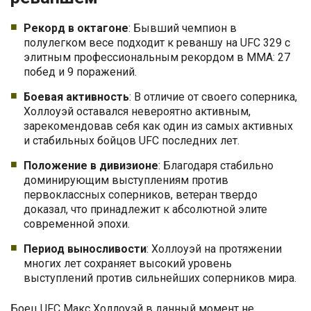
Рекорд в октагоне
: Бывший чемпион в
полулегком весе подходит к реваншу на UFC 329 с
элитным профессиональным рекордом в ММА: 27
побед и 9 поражений.
Боевая активность
: В отличие от своего соперника,
Холлоуэй оставался невероятно активным,
зарекомендовав себя как один из самых активных
и стабильных бойцов UFC последних лет.
Положение в дивизионе
: Благодаря стабильно
доминирующим выступлениям против
первоклассных соперников, ветеран твердо
доказал, что принадлежит к абсолютной элите
современной эпохи.
Период выносливости
: Холлоуэй на протяжении
многих лет сохраняет высокий уровень
выступлений против сильнейших соперников мира.
Боец UFC Макс Холлоуэй в данный момент не