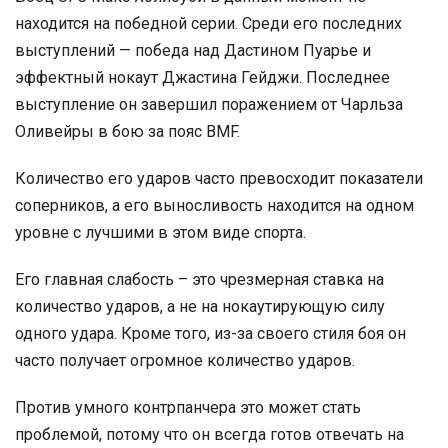
находится на победной серии. Среди его последних
выступлений — победа над Дастином Пуарье и
эффектный нокаут Джастина Гейджи. Последнее
выступление он завершил поражением от Чарльза
Оливейры в бою за пояс BMF.
Количество его ударов часто превосходит показатели
соперников, а его выносливость находится на одном
уровне с лучшими в этом виде спорта.
Его главная слабость – это чрезмерная ставка на
количество ударов, а не на нокаутирующую силу
одного удара. Кроме того, из-за своего стиля боя он
часто получает огромное количество ударов.
Против умного контрпанчера это может стать
проблемой, потому что он всегда готов отвечать на