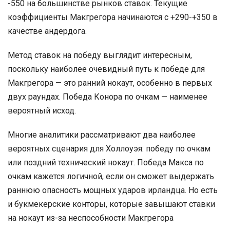
-550 на большинстве рынков ставок. Текущие
коэффициенты Макгрегора начинаются с +290-+350 в
качестве андердога.
Метод ставок на победу выглядит интересным,
поскольку наиболее очевидный путь к победе для
Макгрегора — это ранний нокаут, особенно в первых
двух раундах. Победа Конора по очкам — наименее
вероятный исход.
Многие аналитики рассматривают два наиболее
вероятных сценария для Холлоуэя: победу по очкам
или поздний технический нокаут. Победа Макса по
очкам кажется логичной, если он сможет выдержать
раннюю опасность мощных ударов ирландца. Но есть
и букмекерские конторы, которые завышают ставки
на нокаут из-за неспособности Макгрегора