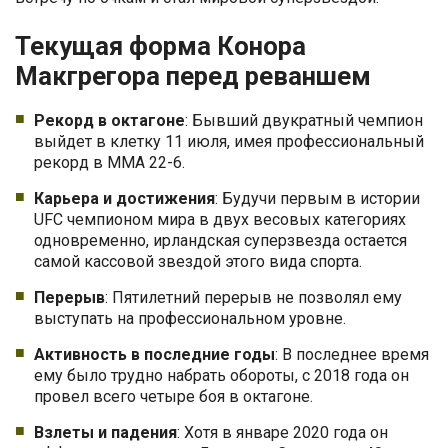
Текущая форма Конора
Макгрегора перед реваншем
Рекорд в октагоне
: Бывший двукратный чемпион
выйдет в клетку 11 июля, имея профессиональный
рекорд в ММА 22-6.
Карьера и достижения
: Будучи первым в истории
UFC чемпионом мира в двух весовых категориях
одновременно, ирландская суперзвезда остается
самой кассовой звездой этого вида спорта.
Перерыв
: Пятилетний перерыв не позволял ему
выступать на профессиональном уровне.
Активность в последние годы
: В последнее время
ему было трудно набрать обороты, с 2018 года он
провел всего четыре боя в октагоне.
Взлеты и падения
: Хотя в январе 2020 года он