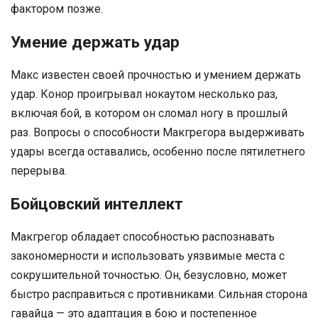
фактором позже.
Умение держать удар
Макс известен своей прочностью и умением держать
удар. Конор проигрывал нокаутом несколько раз,
включая бой, в котором он сломал ногу в прошлый
раз. Вопросы о способности Макгрегора выдерживать
удары всегда оставались, особенно после пятилетнего
перерыва.
Бойцовский интеллект
Макгрегор обладает способностью распознавать
закономерности и использовать уязвимые места с
сокрушительной точностью. Он, безусловно, может
быстро расправиться с противниками. Сильная сторона
гавайца — это адаптация в бою и постепенное