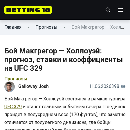
Главная
Прогнозы
Бой Макгрегор — Холлоуэй: прогноз, ставки и коэффициенты на UFC 329
Бой Макгрегор — Холлоуэй:
прогноз, ставки и коэффициенты
на UFC 329
Прогнозы
Galloway Josh
11.06.2026
398
Бой Макгрегор — Холлоуэй состоится в рамках турнира
UFC 329
и станет главным событием вечера. Поединок
пройдет в полусреднем весе (170 фунтов), что заметно
отличается от полулегкого дивизиона, где бойцы