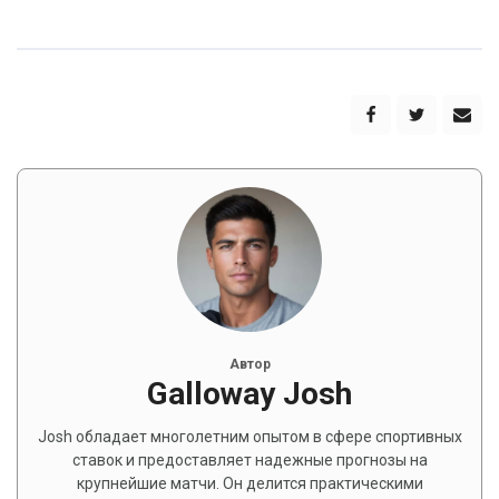
Автор
Galloway Josh
Josh обладает многолетним опытом в сфере спортивных
ставок и предоставляет надежные прогнозы на
крупнейшие матчи. Он делится практическими